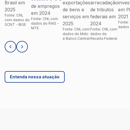
Brasil em
exportações
arrecadação
inves
de empregos
2025
de bens e
de tributos
em P
em 2024
Fonte: CNI,
serviços em
federais em
2021
Fonte: CNI, com
com dados do
Fonte:
2025
2024
dados do RAIS -
SCNT - IBGE
dados 
MTE
Fonte: CNI, com
Fonte: CNI, com
dados do Mdic
dados da
e Banco Central
Receita Federal
Entenda nossa atuação