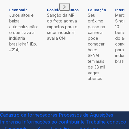
Economia
Posicionamentos
Educação
Interna
Juros altos e
Sanção da MP
Seu
Mercos
baixa
do frete agrava
próximo
Singap
automatização:
impactos para o
passo na
10
o que trava a
setor industrial,
carreira
benefí
indústria
avalia CNI
pode
do aco
brasileira? (Ep.
começar
comerc
#214)
hoje:
para a
SENAI
indústr
tem mais
brasilei
de 38 mil
vagas
abertas
Cadastro de fornecedores
Processos de Aquisições
Imprensa
Informações ao contribuinte
Trabalhe conosco
Facebook
X
Linkedin
Youtube