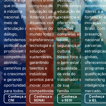
Somos a força
Somos o maior
pessoas.
Ajudamos a
Brasil
NAI
Para sua
Projeções
Cursos de
que impulsiona
complexo de
Promovemos
desenvolve
empresa
para a
acordo
a indústria
educação da
educação de
líderes e a
bps
Vacinação
economia
com seu
bps
nacional. Por
América Latina.
excelência e
fortalecer a
contra
em 2026
objetivo
meio de
Atuamos com
oferecemos
inovação n
gripe
Para sua
Para sua
ASSTI
articulação e
empresas do
soluções
Brasil. Com
empresa
empresa
bel 1
diálogo,
mundo todo na
completas em
presença
Acesso a
Inovação e
defendemos
transferência de
saúde,
nacional e
crédito
tecnologia
Promoção
Programa
políticas que
tecnologia e em
segurança e
parcerias
Voltar
de
Mover
promovam a
soluções
cultura.
estratégicas
negócios
Acessar a página
&nbps
competitividade,
sustentáveis,
Nosso foco é
globais,
no exterior
abrindo
garantindo
o bem-estar e
oferecemo
&nbps
caminhos para
talentos e
a qualidade
programas 
Explore
o crescimento
indústrias
Destaque
de vida do
qualificação
e gerando
prontos para
trabalhador e
networking
&nbps
oportunidades
inovar com mais
de sua
inteligência
para todos.
competitividade.
família.
mercado.
Conheça a
Conheça o
Conheça
Conheça
CNI
SENAI
o SESI
o IEL