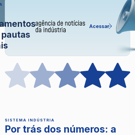
A
namentos
Acessar
 pautas
is
SISTEMA INDÚSTRIA
Por trás dos números: a