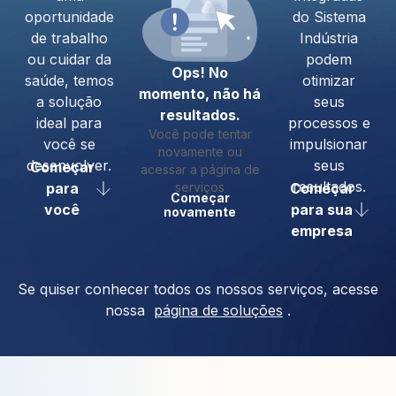
oportunidade
do Sistema
de trabalho
Indústria
ou cuidar da
podem
Ops! No
saúde, temos
otimizar
momento, não há
a solução
seus
resultados.
ideal para
processos e
Você pode tentar
você se
impulsionar
novamente ou
desenvolver.
seus
Começar
acessar a página de
resultados.
para
serviços
Começar
Começar
você
para sua
novamente
empresa
Se quiser conhecer todos os nossos serviços, acesse
nossa
página de soluções
.