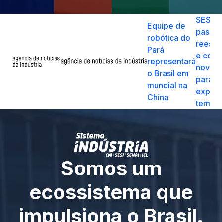
SESI L
Equipe de
passa 
robótica do
reestr
Pará
e cont
representará
nova g
o Brasil em
&nbps
para
mundial na
&nbps
expos
China
tempor
&nbps
Somos um
ecossistema que
impulsiona o Brasil.